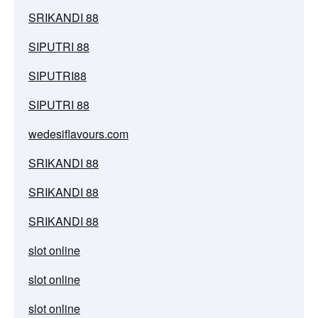
SRIKANDI 88
SIPUTRI 88
SIPUTRI88
SIPUTRI 88
wedesiflavours.com
SRIKANDI 88
SRIKANDI 88
SRIKANDI 88
slot online
slot online
slot online