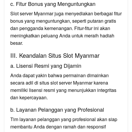
c. Fitur Bonus yang Menguntungkan
Slot server Myanmar juga menyediakan berbagai fitur
bonus yang menguntungkan, seperti putaran gratis
dan pengganda kemenangan. Fitur-fitur ini akan
meningkatkan peluang Anda untuk meraih hadiah
besar.
III. Keandalan Situs Slot Myanmar
a. Lisensi Resmi yang Dijamin
Anda dapat yakin bahwa permainan dimainkan
secara adil di situs slot server Myanmar karena
memiliki lisensi resmi yang menunjukkan integritas
dan kepercayaan.
b. Layanan Pelanggan yang Profesional
Tim layanan pelanggan yang profesional akan siap
membantu Anda dengan ramah dan responsif