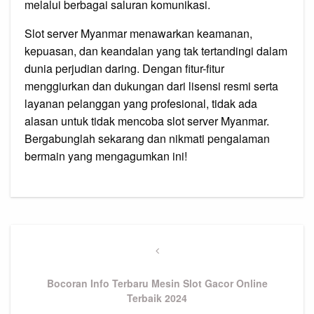
melalui berbagai saluran komunikasi.
Slot server Myanmar menawarkan keamanan,
kepuasan, dan keandalan yang tak tertandingi dalam
dunia perjudian daring. Dengan fitur-fitur
menggiurkan dan dukungan dari lisensi resmi serta
layanan pelanggan yang profesional, tidak ada
alasan untuk tidak mencoba slot server Myanmar.
Bergabunglah sekarang dan nikmati pengalaman
bermain yang mengagumkan ini!
Navigasi
pos
Previous
Post
Bocoran Info Terbaru Mesin Slot Gacor Online
Terbaik 2024