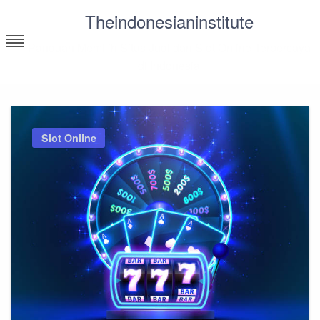
Skip
Theindonesianinstitute
to
content
Panduan Memilih Situs Judi dan Slot Online Terpercaya
di Indonesia
Slot Online