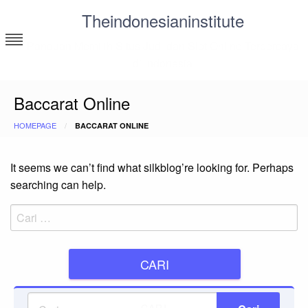
Skip
Theindonesianinstitute
to
content
Panduan Memilih Situs Judi dan Slot Online Terpercaya
di Indonesia
Baccarat Online
HOMEPAGE
BACCARAT ONLINE
It seems we can’t find what silkblog’re looking for. Perhaps
searching can help.
Cari
untuk: