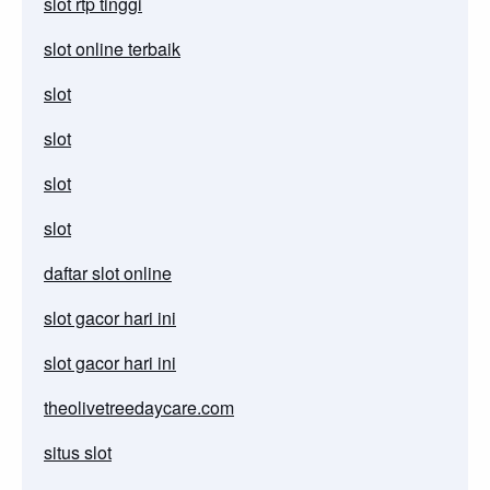
slot rtp tinggi
slot online terbaik
slot
slot
slot
slot
daftar slot online
slot gacor hari ini
slot gacor hari ini
theolivetreedaycare.com
situs slot