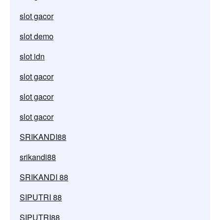
slot gacor
slot demo
slot idn
slot gacor
slot gacor
slot gacor
SRIKANDI88
srikandi88
SRIKANDI 88
SIPUTRI 88
SIPUTRI88